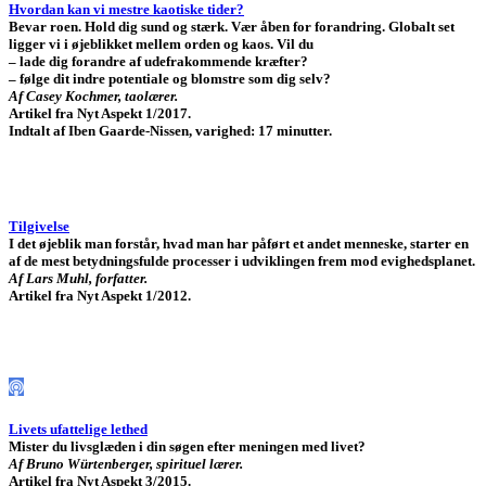
Hvordan kan vi mestre kaotiske tider?
Bevar roen. Hold dig sund og stærk. Vær åben for forandring. Globalt set
ligger vi i øjeblikket mellem orden og kaos. Vil du
– lade dig forandre af udefrakommende kræfter?
– følge dit indre potentiale og blomstre som dig selv?
Af Casey Kochmer,
taolærer.
Artikel fra Nyt Aspekt 1/2017.
Indtalt af Iben Gaarde-Nissen, varighed: 17 minutter.
Tilgivelse
I det øjeblik man forstår, hvad man har påført et andet menneske, starter en
af de mest betydningsfulde processer i udviklingen frem mod evighedsplanet.
Af Lars Muhl, forfatter.
Artikel fra Nyt Aspekt 1/2012.
Livets ufattelige lethed
Mister du livsglæden i din søgen efter meningen med livet?
Af Bruno Würtenberger, spirituel lærer.
Artikel fra Nyt Aspekt 3/2015.