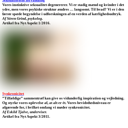
Seksualitetens forvandling
Vores instinktive seksualitet degenererer. Vi er stadig mænd og kvinder i det
ydre, men vores psykiske struktur ændres … langsomt. Til hvad? Vi er i den
første spæde begyndelse i udforskningen af en verden af kærlighedsudtryk.
Af Sören Grind, psykolog.
Artikel fra Nyt Aspekt 1/2016.
Synkronicitet
”Tilfældige” sammentræf kan give os vidunderlig inspiration og vejledning.
Og styrke vores oplevelse af, at alt er ét. Vores bevidsthedsniveau er
afgørende for, i hvilket omfang vi møder synkronicitet.
Af Eskild Tjalve, underviser.
Artikel fra Nyt Aspekt 3/2011.