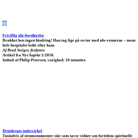
Frivillig ufo-bortførelse
Brækket ben ingen hindring! Han tog lige på en tur med ufo-vennerne – mens
hele hospitalet ledte efter ham.
Af Brad Steiger, forfatter.
Artikel fra Nyt Aspekt 1/2010.
Indtalt af Philip Petersen, varighed: 10 minutter.
Druidernes indercirkel
Tusindvis af stenmonumenter står som tavse vidner om fortidens spirituelle