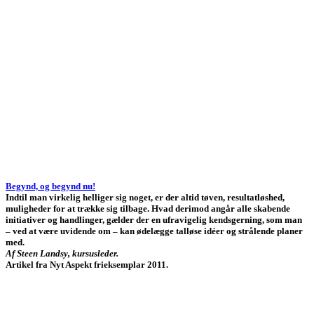
Begynd, og begynd nu!
Indtil man virkelig helliger sig noget, er der altid tøven, resultatløshed,
muligheder for at trække sig tilbage. Hvad derimod angår alle skabende
initiativer og handlinger, gælder der en ufravigelig kendsgerning, som man
– ved at være uvidende om – kan ødelægge talløse idéer og strålende planer
med.
Af Steen Landsy, kursusleder.
Artikel fra Nyt Aspekt frieksemplar 2011.