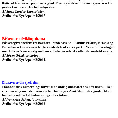
flytte sit fokus over på at være glad. Prøv også disse: En hurtig øvelse – En
øvelse i naturen – En helhedsøvelse.
Af Steen Landsy, kursusleder.
Artikel fra Nyt Aspekt 4/2015.
Påsken
– et udviklingsdrama
Påskebegivenhedens tre hovedrolleindehavere – Pontius Pilatus, Kristus og
Barrabas – kan ses som tre bærende dele af vores psyke. Vi står i hverdagen
med Pilatus’ svære valg mellem at lade det selviske eller det uselviske sejre.
Af Sören Grind, psykolog.
Artikel fra Nyt Aspekt 2/2011.
Dit navn er din sjæls dna
I kabbalistisk numerologi bliver man aldrig anbefalet at skifte navn. – Der
er en mening med det navn, du har fået, siger Anat Shafir, der guider til et
bedre liv ud fra kabbalaens urgamle visdom.
Af Irene Aya Schou, journalist.
Artikel fra Nyt Aspekt 2/2016.