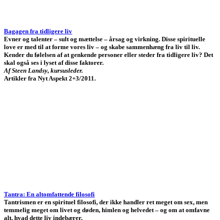
Bagagen fra tidligere liv
Evner og talenter – sult og mættelse – årsag og virkning. Disse spirituelle
love er med til at forme vores liv – og skabe sammenhæng fra liv til liv.
Kender du følelsen af at genkende personer eller steder fra tidligere liv? Det
skal også ses i lyset af disse faktorer.
Af Steen Landsy,
kursusleder.
Artikler fra Nyt Aspekt 2+3/2011.
Tantra: En altomfattende filosofi
Tantrismen er en spirituel filosofi, der ikke handler ret meget om sex, men
temmelig meget om livet og døden, himlen og helvedet – og om at omfavne
alt, hvad dette liv indebærer.