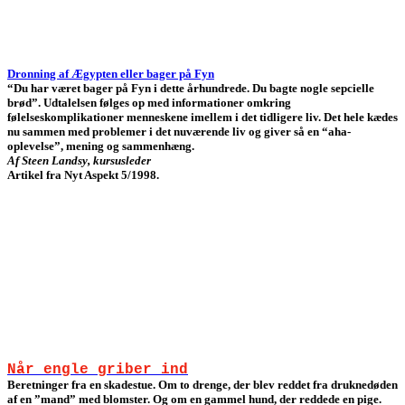
Dronning af Ægypten eller bager på Fyn
“Du har været bager på Fyn i dette århundrede. Du bagte nogle sepcielle
brød”. Udtalelsen følges op med informationer omkring
følelseskomplikationer menneskene imellem i det tidligere liv. Det hele kædes
nu sammen med problemer i det nuværende liv og giver så en “aha-
oplevelse”, mening og sammenhæng.
Af Steen Landsy, kursusleder
Artikel fra Nyt Aspekt 5/1998.
Når engle griber ind
Beretninger fra en skadestue. Om to drenge, der blev reddet fra druknedøden
af en ”mand” med blomster. Og om en gammel hund, der reddede en pige.