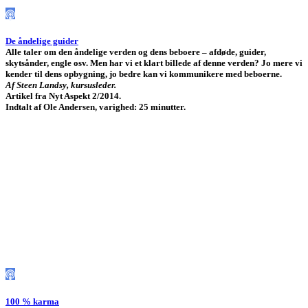
De åndelige guider
Alle taler om den åndelige verden og dens beboere – afdøde, guider,
skytsånder, engle osv. Men har vi et klart billede af denne verden? Jo mere vi
kender til dens opbygning, jo bedre kan vi kommunikere med beboerne.
Af Steen Landsy, kursusleder.
Artikel fra Nyt Aspekt 2/2014.
Indtalt af Ole Andersen, varighed: 25 minutter.
100 % karma