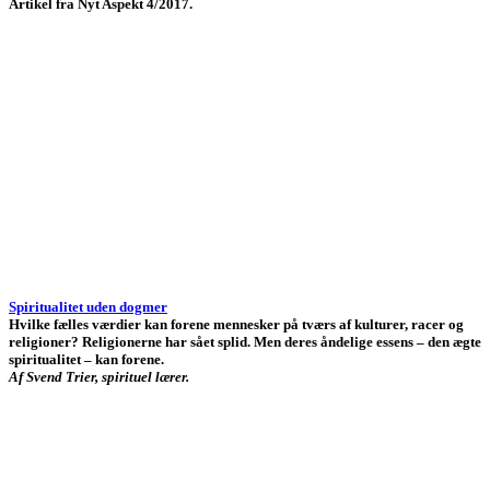
Artikel fra Nyt Aspekt 4/2017.
Spiritualitet uden dogmer
Hvilke fælles værdier kan forene mennesker på tværs af kulturer, racer og
religioner? Religionerne har sået splid. Men deres åndelige essens – den ægte
spiritualitet – kan forene.
Af Svend Trier, spirituel lærer.