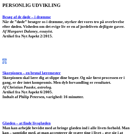
PERSONLIG UDVIKLING
Besøg af de døde – i drømme
Når de ”døde” besøger os i drømme, styrker det vores tro på overlevelse
efter døden. Visheden om det evige liv er en af jordelivets dejligste gaver.
Af Margaret Dulaney, essayist.
Artikel fra Nyt Aspekt 2/2015.
Skorpionen – en brutal læremester
Skorpionen skal lære dig at slippe dine begær. Og når først processen er i
gang, er der intet kompromis. Men dyb forvandling er resultatet.
Af Christian Paaske, astrolog.
Artikel fra Nyt Aspekt 6/2005.
Indtalt af Philip Petersen, varighed: 16 minutter.
Glæden – at finde livsglæden
Man kan arbejde bevidst med at bringe glæden ind i alle livets forhold. Man
kan – samtidig med, at man accepterer de svære ting i livet – øve sig i at