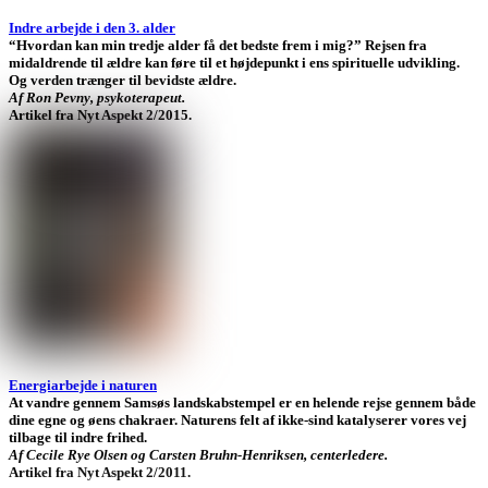
Indre arbejde i den 3. alder
“Hvordan kan min tredje alder få det bedste frem i mig?” Rejsen fra
midaldrende til ældre kan føre til et højdepunkt i ens spirituelle udvikling.
Og verden trænger til bevidste ældre.
Af Ron Pevny, psykoterapeut.
Artikel fra Nyt Aspekt 2/2015.
Energiarbejde i naturen
At vandre gennem Samsøs landskabstempel er en helende rejse gennem både
dine egne og øens chakraer. Naturens felt af ikke-sind katalyserer vores vej
tilbage til indre frihed.
Af Cecile Rye Olsen og Carsten Bruhn-Henriksen, centerledere.
Artikel fra Nyt Aspekt 2/2011.