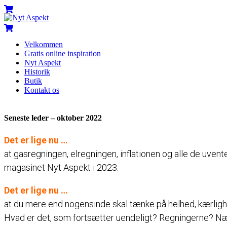
Skip
Menu
Cart
to
content
Cart
Velkommen
Gratis online inspiration
Nyt Aspekt
Historik
Butik
Kontakt os
Close
Close
Menu
Cart
Seneste leder – oktober 2022
Det er lige nu …
at gasregningen, elregningen, inflationen og alle de uvent
magasinet Nyt Aspekt i 2023.
Det er lige nu …
at du mere end nogensinde skal tænke på helhed, kærlighe
Hvad er det, som fortsætter uendeligt? Regningerne? Næh,