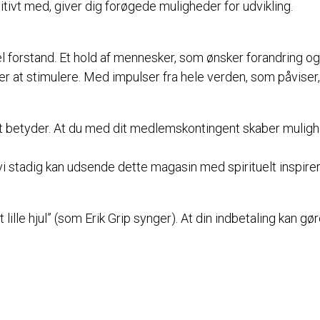
itivt med, giver dig forøgede muligheder for udvikling.
el forstand. Et hold af mennesker, som ønsker forandring og ø
at stimulere. Med impulser fra hele verden, som påviser, a
et betyder. At du med dit medlemskontingent skaber mulighe
å vi stadig kan udsende dette magasin med spirituelt inspire
et lille hjul” (som Erik Grip synger). At din indbetaling kan g